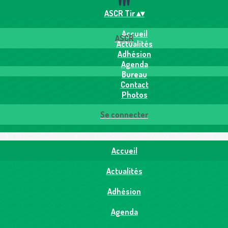
ASCR Tir
▴
▾
Accueil
ASCR
Actualités
Adhésion
Agenda
Bureau
Contact
Photos
Se connecter
Accueil
Actualités
Adhésion
Agenda