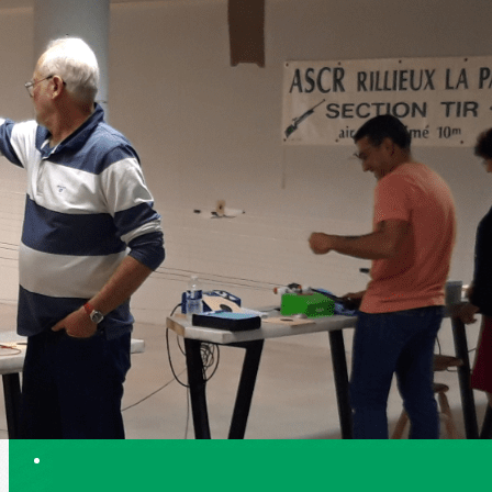
Exporter les lignes sélectionnées
Exporter toutes les colonnes
Exporter uniquement les colonnes affichées
Menu
<
>
Accueil
Actualités
Adhésion
Agenda
Bureau
Contact
Photos
Ajoutez un logo, un bouton, des réseaux sociaux
Cliquez pour éditer