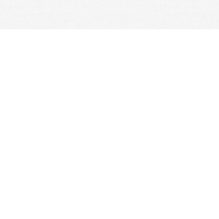
Sites Fédération
Ufolep
Réseaux Sociaux
Gouvernance
Instances
Je m'abonne à la newsletter
OK
Plan du site
Licences
Mentions légales
CGUV
Paramétrer vos cookies